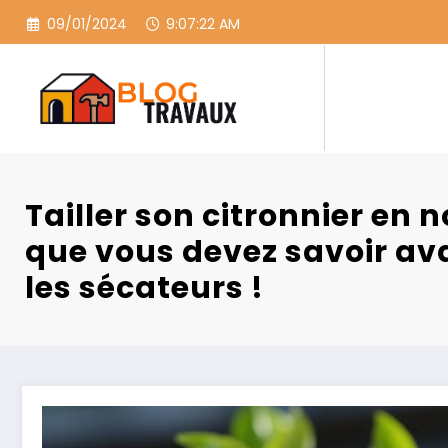
Aller
09/01/2024
9:07:23 AM
au
contenu
Tailler son citronnier en 
que vous devez savoir ava
les sécateurs !