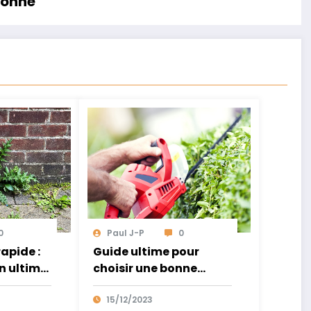
lonne
0
Paul J-P
0
apide :
Guide ultime pour
on ultime
choisir une bonne
es
cisaille électrique
rbes
15/12/2023