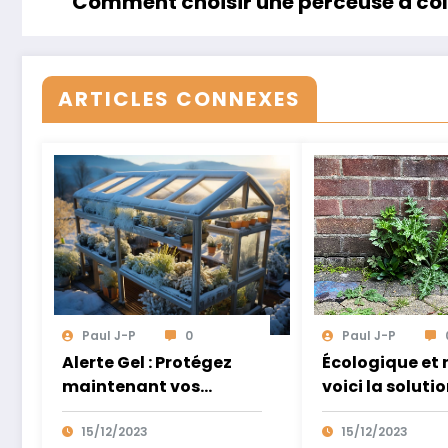
Comment choisir une perceuse à co
ARTICLES CONNEXES
Paul J-P
0
Paul J-P
Alerte Gel : Protégez
Écologique et r
maintenant vos
voici la soluti
plantes avec ces
pour vaincre l
astuces simples
15/12/2023
mauvaises he
15/12/2023