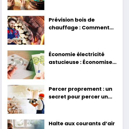
monde veut aller en
2024
Prévision bois de
chauffage : Comment
estimer vos besoins
pour un hiver au chaud ?
Économie électricité
astucieuse : Économisez
plus de 200 euros avec
cette méthode simple
Percer proprement : un
secret pour percer un
mur sans poussière
Halte aux courants d’air