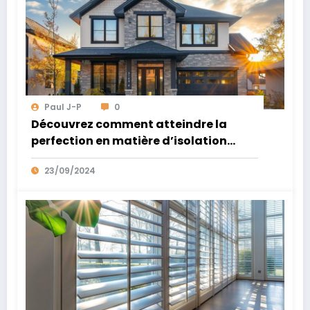
Paul J-P
0
Découvrez comment atteindre la
perfection en matière d’isolation
thermique : Un guide pour adopter les
23/09/2024
meilleures stratégies