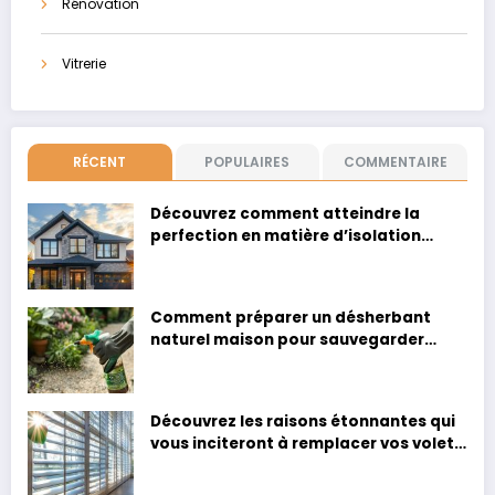
Rénovation
Vitrerie
RÉCENT
POPULAIRES
COMMENTAIRE
Découvrez comment atteindre la
perfection en matière d’isolation
thermique : Un guide pour adopter les
meilleures stratégies
Comment préparer un désherbant
naturel maison pour sauvegarder
votre allée en gravier et
l’environnement ?
Découvrez les raisons étonnantes qui
vous inciteront à remplacer vos volets
roulants : sécurité, économie
d’énergie et plus encore