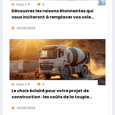
Paul J-P
0
Découvrez les raisons étonnantes qui
vous inciteront à remplacer vos volets
roulants : sécurité, économie
23/09/2024
d’énergie et plus encore
Paul J-P
0
Le choix éclairé pour votre projet de
construction : les coûts de la toupie
béton en avril 2024
23/09/2024